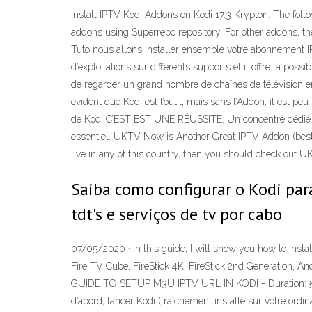
Install IPTV Kodi Addons on Kodi 17.3 Krypton: The foll
addons using Superrepo repository. For other addons, th
Tuto nous allons installer ensemble votre abonnement IP
d’exploitations sur différents supports et il offre la pos
de regarder un grand nombre de chaînes de télévision en 
évident que Kodi est l’outil, mais sans l’Addon, il est p
de Kodi C’EST EST UNE RÉUSSITE. Un concentré dédié à to
essentiel. UKTV Now is Another Great IPTV Addon (best 
live in any of this country, then you should check out
Saiba como configurar o Kodi para 
tdt's e serviços de tv por cabo
07/05/2020 · In this guide, I will show you how to inst
Fire TV Cube, FireStick 4K, FireStick 2nd Generation, A
GUIDE TO SETUP M3U IPTV URL IN KODI - Duration: 5:02.
d’abord, lancer Kodi (fraîchement installé sur votre ord