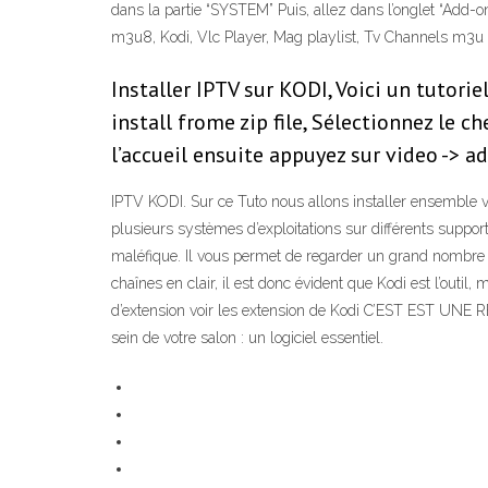
dans la partie “SYSTEM” Puis, allez dans l’onglet “Add-o
m3u8, Kodi, Vlc Player, Mag playlist, Tv Channels m3u
Installer IPTV sur KODI, Voici un tutor
install frome zip file, Sélectionnez le c
l’accueil ensuite appuyez sur video -> a
IPTV KODI. Sur ce Tuto nous allons installer ensemble v
plusieurs systèmes d’exploitations sur différents supports
maléfique. Il vous permet de regarder un grand nombre d
chaînes en clair, il est donc évident que Kodi est l’outi
d’extension voir les extension de Kodi C’EST EST UNE R
sein de votre salon : un logiciel essentiel.