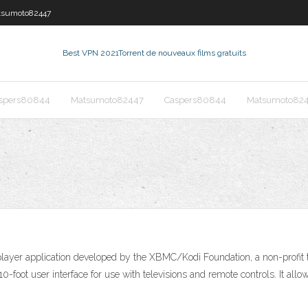
tsumoto82447
Best VPN 2021
Torrent de nouveaux films gratuits
spers80844
Matsumoto82447
Caspers80844
Matsumoto82
layer application developed by the XBMC/Kodi Foundation, a non-profit te
-foot user interface for use with televisions and remote controls. It all