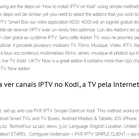
owing are the steps on “How to install IPTV on Kodi” using simple method
e steps will be similar yet you need to select the addons that you wish t
TV Smart Box sur votre application KODI. KODI est un logiciel gratuit d
sibilité de recevoir l’IPTV avec un rendu très optimisé. L’un des Addons le
clair grâce au système IPTV. Sans cette Addon TV, vous ne pourriez pas p
eu utilisé. Il possède plusieurs modules TV, Films, Musique, Vidéo, IPTV,
us vos contenus multimédias (films, séries, musique et photos) qui trôn
live TV Kodi). UKTV Now is a great addon it contains more than 150 chann
 UKTV Now addon.
ver canais IPTV no Kodi, a TV pela Internet,
all, set up, and use PVR IPTV Simple Client on Kodi. This method works on
ndroid Smart TVs, and TV Boxes, Android Mobiles & Tablets, iOS (iPhone,
 TechnoFlux 14,140 views. 5:02. Language: English Location: United St
inateur) ETAPE1 : Configurer l’extension « PVR IPTV SIMPLE CLIENT » qui es