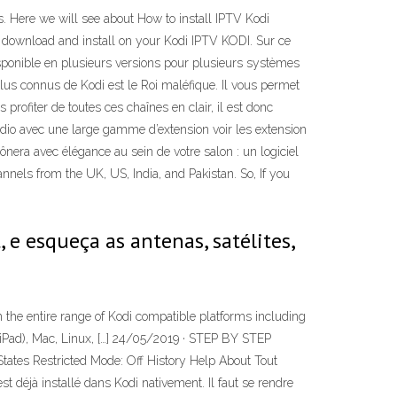
s. Here we will see about How to install IPTV Kodi
o download and install on your Kodi IPTV KODI. Sur ce
isponible en plusieurs versions pour plusieurs systèmes
s plus connus de Kodi est le Roi maléfique. Il vous permet
rofiter de toutes ces chaînes en clair, il est donc
 Radio avec une large gamme d’extension voir les extension
era avec élégance au sein de votre salon : un logiciel
els from the UK, US, India, and Pakistan. So, If you
 e esqueça as antenas, satélites,
 the entire range of Kodi compatible platforms including
 iPad), Mac, Linux, […] 24/05/2019 · STEP BY STEP
ates Restricted Mode: Off History Help About Tout
t déjà installé dans Kodi nativement. Il faut se rendre