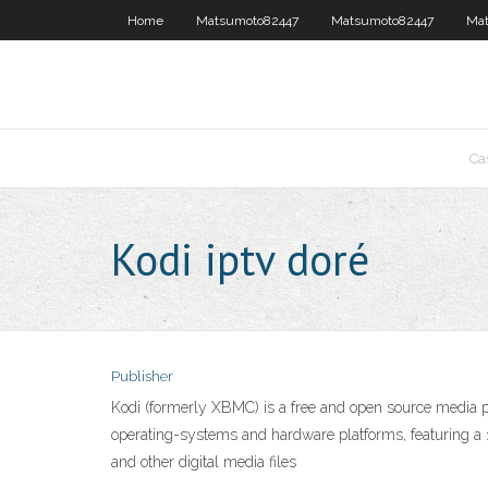
Home
Matsumoto82447
Matsumoto82447
Ma
Ca
Kodi iptv doré
Publisher
Kodi (formerly XBMC) is a free and open source media p
operating-systems and hardware platforms, featuring a 10
and other digital media files