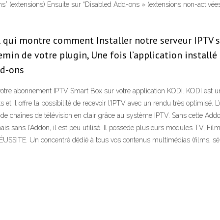
ns” (extensions) Ensuite sur “Disabled Add-ons » (extensions non-activées
iel qui montre comment Installer notre serveur IPTV 
hemin de votre plugin, Une fois l’application install
dd-ons
otre abonnement IPTV Smart Box sur votre application KODI. KODI est un l
 et il offre la possibilité de recevoir l’IPTV avec un rendu très optimisé.
e chaînes de télévision en clair grâce au système IPTV. Sans cette Addon
l, mais sans l’Addon, il est peu utilisé. Il possède plusieurs modules TV,
ÉUSSITE. Un concentré dédié à tous vos contenus multimédias (films, sér